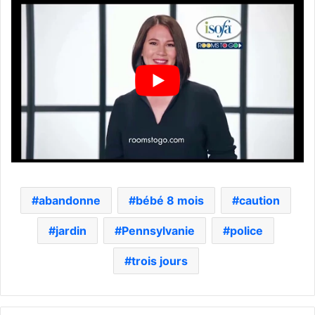
abandonne
bébé 8 mois
caution
jardin
Pennsylvanie
police
trois jours