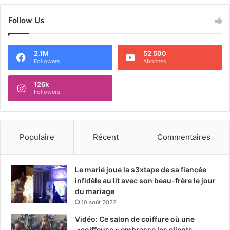
Follow Us
2.1M
52 500
Followers
Abonnés
126k
Followers
Populaire
Récent
Commentaires
Le marié joue la s3xtape de sa fiancée
infidèle au lit avec son beau-frère le jour
du mariage
10 août 2022
Vidéo: Ce salon de coiffure où une
»coiffeuse » embrasse les clients