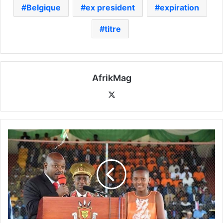
Belgique
ex president
expiration
titre
AfrikMag
X