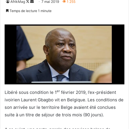
Follow
Envoyer
AfrikMag
7 mai 2019
1 255
on
un
Temps de lecture 1 minute
X
courriel
er
Libéré sous condition le 1
février 2019, l’ex-président
ivoirien Laurent Gbagbo vit en Belgique. Les conditions de
son arrivée sur le territoire Belge avaient été conclues
suite à un titre de séjour de trois mois (90 jours).