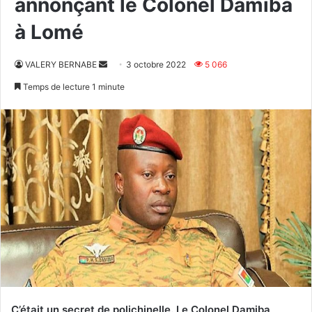
annonçant le Colonel Damiba
à Lomé
Envoyer
VALERY BERNABE
3 octobre 2022
5 066
un
Temps de lecture 1 minute
courriel
C’était un secret de polichinelle. Le Colonel Damiba,