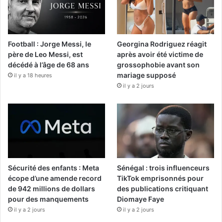
Football : Jorge Messi, le
Georgina Rodriguez réagit
père de Leo Messi, est
après avoir été victime de
décédé à l’âge de 68 ans
grossophobie avant son
mariage supposé
il y a 18 heures
il y a 2 jours
Sécurité des enfants : Meta
Sénégal : trois influenceurs
écope d’une amende record
TikTok emprisonnés pour
de 942 millions de dollars
des publications critiquant
pour des manquements
Diomaye Faye
il y a 2 jours
il y a 2 jours