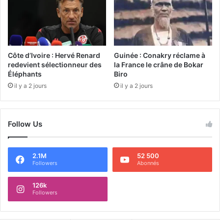
Côte d’Ivoire : Hervé Renard
Guinée : Conakry réclame à
redevient sélectionneur des
la France le crâne de Bokar
Éléphants
Biro
il y a 2 jours
il y a 2 jours
Follow Us
2.1M
52 500
Followers
Abonnés
126k
Followers