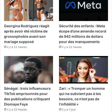
Georgina Rodriguez réagit
Sécurité des enfants : Meta
après avoir été victime de
écope d’une amende record
grossophobie avant son
de 942 millions de dollars
mariage supposé
pour des manquements
il y a 22 heures
il y a 22 heures
Sénégal : trois influenceurs
Zari : « Tromper un homme
TikTok emprisonnés pour
qui ne subvient pas à tes
des publications critiquant
besoins, ce n’est pas de
Diomaye Faye
l’infidélité »
il y a 22 heures
il y a 1 jour