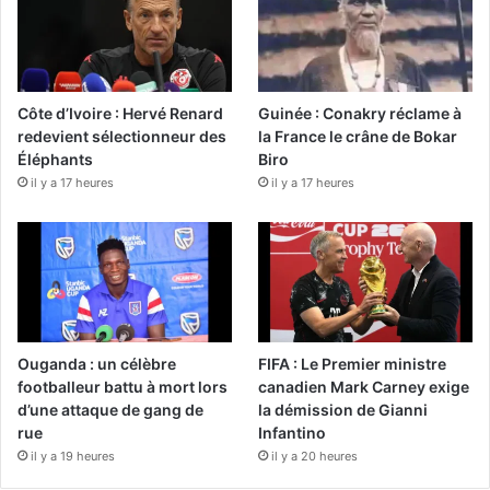
Côte d’Ivoire : Hervé Renard
Guinée : Conakry réclame à
redevient sélectionneur des
la France le crâne de Bokar
Éléphants
Biro
il y a 17 heures
il y a 17 heures
Ouganda : un célèbre
FIFA : Le Premier ministre
footballeur battu à mort lors
canadien Mark Carney exige
d’une attaque de gang de
la démission de Gianni
rue
Infantino
il y a 19 heures
il y a 20 heures