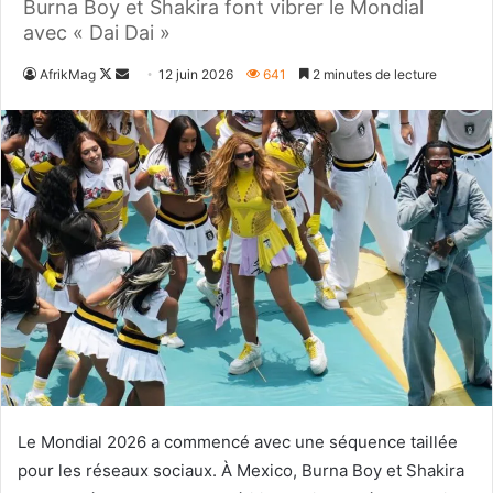
Burna Boy et Shakira font vibrer le Mondial
avec « Dai Dai »
Follow
Envoyer
AfrikMag
12 juin 2026
641
2 minutes de lecture
on
un
X
courriel
Le Mondial 2026 a commencé avec une séquence taillée
pour les réseaux sociaux. À Mexico, Burna Boy et Shakira