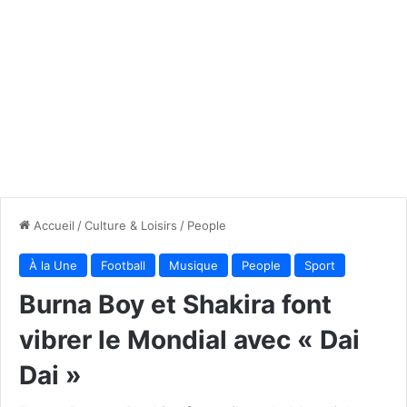
Accueil
/
Culture & Loisirs
/
People
À la Une
Football
Musique
People
Sport
Burna Boy et Shakira font
vibrer le Mondial avec « Dai
Dai »