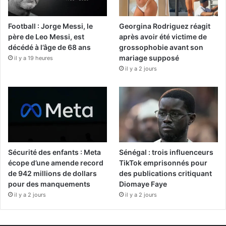
Football : Jorge Messi, le
Georgina Rodriguez réagit
père de Leo Messi, est
après avoir été victime de
décédé à l’âge de 68 ans
grossophobie avant son
mariage supposé
il y a 19 heures
il y a 2 jours
Sécurité des enfants : Meta
Sénégal : trois influenceurs
écope d’une amende record
TikTok emprisonnés pour
de 942 millions de dollars
des publications critiquant
pour des manquements
Diomaye Faye
il y a 2 jours
il y a 2 jours