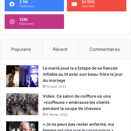
2.1M
52 500
Followers
Abonnés
126k
Followers
Populaire
Récent
Commentaires
Le marié joue la s3xtape de sa fiancée
infidèle au lit avec son beau-frère le jour
du mariage
10 août 2022
Vidéo: Ce salon de coiffure où une
»coiffeuse » embrasse les clients
pendant la coupe de cheveux
6 février 2022
« Je ne peux pas rester enfermé, ma
femme est pire que le coronavirus « ,