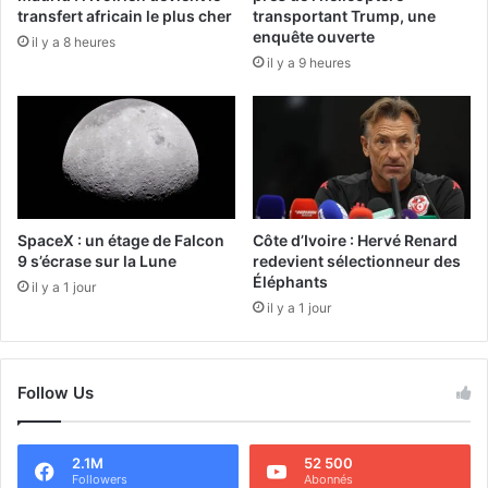
transfert africain le plus cher
transportant Trump, une
enquête ouverte
il y a 8 heures
il y a 9 heures
SpaceX : un étage de Falcon
Côte d’Ivoire : Hervé Renard
9 s’écrase sur la Lune
redevient sélectionneur des
Éléphants
il y a 1 jour
il y a 1 jour
Follow Us
2.1M
52 500
Followers
Abonnés