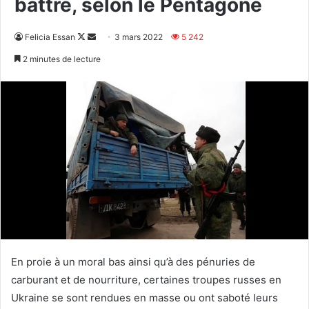
battre, selon le Pentagone
Follow
Envoyer
Felicia Essan
3 mars 2022
5 242
on
un
2 minutes de lecture
X
courriel
En proie à un moral bas ainsi qu’à des pénuries de
carburant et de nourriture, certaines troupes russes en
Ukraine se sont rendues en masse ou ont saboté leurs