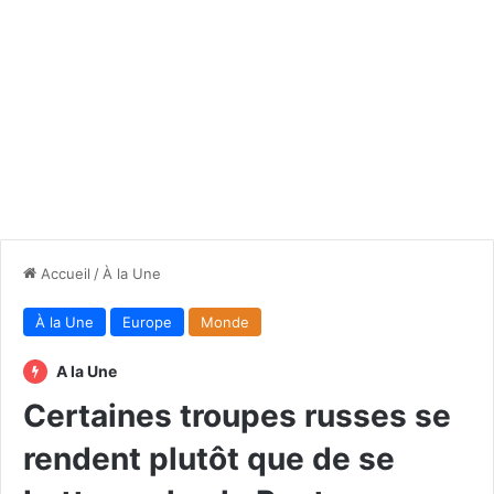
Accueil
/
À la Une
À la Une
Europe
Monde
A la Une
Certaines troupes russes se
rendent plutôt que de se