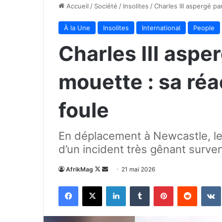
Accueil
/
Société
/
Insolites
/
Charles III aspergé p
À la Une
Insolites
International
People
Charles III aspe
mouette : sa réa
foule
En déplacement à Newcastle, le 
d’un incident très gênant surven
Follow
Envoyer
AfrikMag
21 mai 2026
on
un
Facebook
X
Linkedin
Tumblr
Pinterest
Reddit
X
courriel