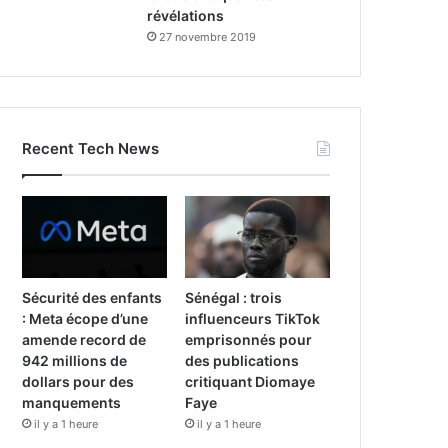
révélations
27 novembre 2019
Recent Tech News
Sécurité des enfants
Sénégal : trois
: Meta écope d’une
influenceurs TikTok
amende record de
emprisonnés pour
942 millions de
des publications
dollars pour des
critiquant Diomaye
manquements
Faye
il y a 1 heure
il y a 1 heure