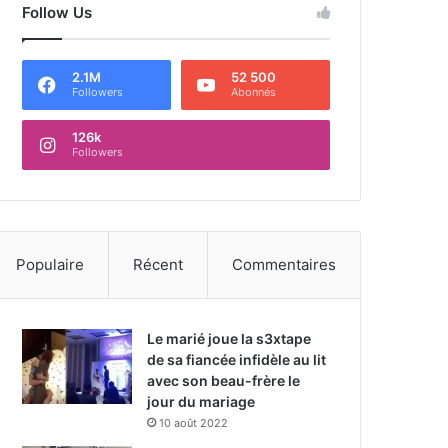
Follow Us
2.1M
52 500
Followers
Abonnés
126k
Followers
Populaire
Récent
Commentaires
Le marié joue la s3xtape
de sa fiancée infidèle au lit
avec son beau-frère le
jour du mariage
10 août 2022