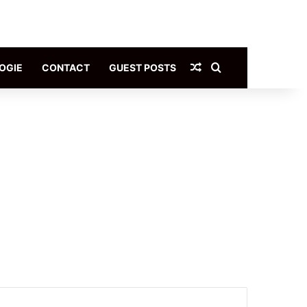
Article Aléatoire
Rechercher
OGIE
CONTACT
GUEST POSTS