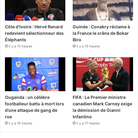
Côte d’Ivoire : Hervé Renard
Guinée : Conakry réclame à
redevient sélectionneur des
la France le crâne de Bokar
Éléphants
Biro
il y a 15 heures
il y a 15 heures
Ouganda : un célèbre
FIFA : Le Premier ministre
footballeur battu à mort lors
canadien Mark Carney exige
d’une attaque de gang de
la démission de Gianni
rue
Infantino
il y a 16 heures
il y a 17 heures