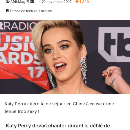
Follow
Envoyer
AfrikMag
21 novembre 2017
1 309
on
un
Temps de lecture 1 minute
X
courriel
Katy Perry interdite de séjour en Chine à cause d’une
tenue trop sexy !
Katy Perry devait chanter durant le défilé de