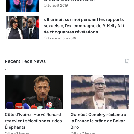
26 août 2019
« Il urinait sur moi pendant les rapports
sexuels », l’ex-compagne de R. Kelly fait
de choquantes révélations
27 novembre 2019
Recent Tech News
Côte d’Ivoire : Hervé Renard
Guinée : Conakry réclame à
redevient sélectionneur des
la France le crâne de Bokar
Éléphants
Biro
il y a 7 heures
il y a 7 heures