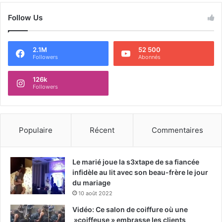
Follow Us
2.1M
52 500
Followers
Abonnés
126k
Followers
Populaire
Récent
Commentaires
Le marié joue la s3xtape de sa fiancée
infidèle au lit avec son beau-frère le jour
du mariage
10 août 2022
Vidéo: Ce salon de coiffure où une
»coiffeuse » embrasse les clients