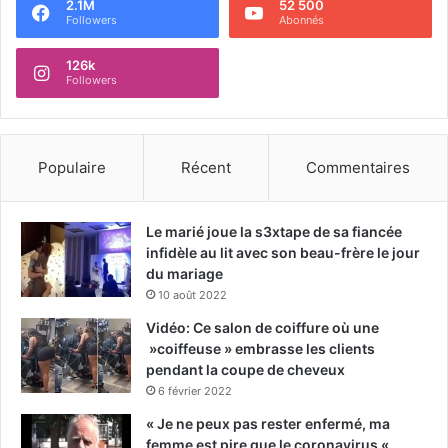
2.1M
52 500
Followers
Abonnés
126k
Followers
Populaire
Récent
Commentaires
Le marié joue la s3xtape de sa fiancée
infidèle au lit avec son beau-frère le jour
du mariage
10 août 2022
Vidéo: Ce salon de coiffure où une
»coiffeuse » embrasse les clients
pendant la coupe de cheveux
6 février 2022
« Je ne peux pas rester enfermé, ma
femme est pire que le coronavirus « ,