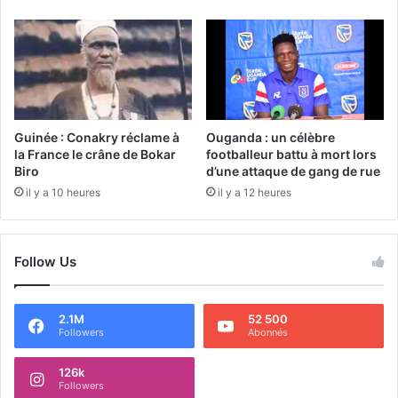
Guinée : Conakry réclame à
Ouganda : un célèbre
la France le crâne de Bokar
footballeur battu à mort lors
Biro
d’une attaque de gang de rue
il y a 10 heures
il y a 12 heures
Follow Us
2.1M
52 500
Followers
Abonnés
126k
Followers