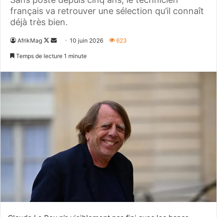
français va retrouver une sélection qu’il connaît
déjà très bien.
Follow
Envoyer
AfrikMag
10 juin 2026
623
on
un
Temps de lecture 1 minute
X
courriel