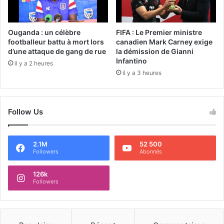
Ouganda : un célèbre
FIFA : Le Premier ministre
footballeur battu à mort lors
canadien Mark Carney exige
d’une attaque de gang de rue
la démission de Gianni
Infantino
il y a 2 heures
il y a 3 heures
Follow Us
2.1M
52 500
Followers
Abonnés
126k
Followers