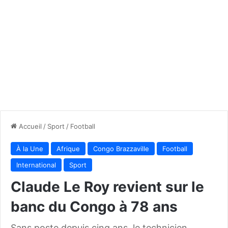
Accueil
/
Sport
/
Football
À la Une
Afrique
Congo Brazzaville
Football
International
Sport
Claude Le Roy revient sur le
banc du Congo à 78 ans
Sans poste depuis cinq ans, le technicien