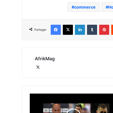
commerce
H
Facebook
X
Linkedin
Tumblr
Pi
Partager
AfrikMag
X