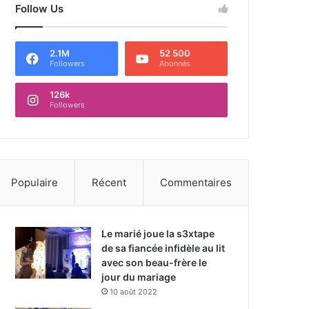
Follow Us
2.1M
52 500
Followers
Abonnés
126k
Followers
Populaire
Récent
Commentaires
Le marié joue la s3xtape
de sa fiancée infidèle au lit
avec son beau-frère le
jour du mariage
10 août 2022