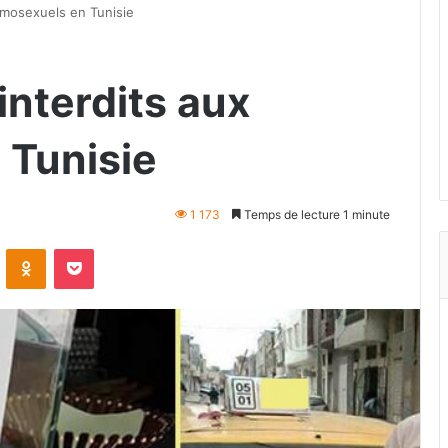
mosexuels en Tunisie
nterdits aux
 Tunisie
1 173
Temps de lecture 1 minute
VKontakte
Odnoklassniki
Pocket