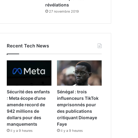
révélations
27 novembre 2019
Recent Tech News
Sécurité des enfants
Sénégal : trois
: Meta écope d’une
influenceurs TikTok
amende record de
emprisonnés pour
942 millions de
des publications
dollars pour des
critiquant Diomaye
manquements
Faye
il y a 9 heures
il y a 9 heures