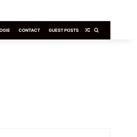
Article Aléatoire
Rechercher
OGIE
CONTACT
GUEST POSTS