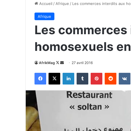
Accueil
/
Afrique
/
Les commerces interdits aux ho
Afrique
Les commerces i
homosexuels en
Follow
Envoyer
AfrikMag
27 avril 2016
on
un
Facebook
X
Linkedin
Tumblr
Pinterest
Reddit
X
courriel