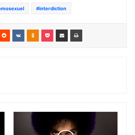
omosexuel
interdiction
nterest
Reddit
VKontakte
Odnoklassniki
Pocket
Partager par email
Imprimer