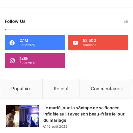
Follow Us
2.1M
52 500
Followers
Abonnés
126k
Followers
Populaire
Récent
Commentaires
Le marié joue la s3xtape de sa fiancée
infidèle au lit avec son beau-frère le jour
du mariage
10 août 2022