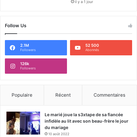
il y a 1 jour
Follow Us
2.1M
52 500
Followers
Abonnés
126k
Followers
Populaire
Récent
Commentaires
Le marié joue la s3xtape de sa fiancée
infidèle au lit avec son beau-frère le jour
du mariage
10 août 2022