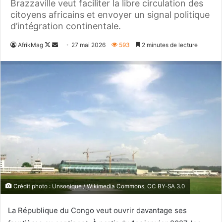
Brazzaville veut faciliter la libre circulation des
citoyens africains et envoyer un signal politique
d’intégration continentale.
Follow
Envoyer
AfrikMag
27 mai 2026
593
2 minutes de lecture
on
un
X
courriel
Crédit photo : Unsonique / Wikimedia Commons, CC BY-SA 3.0
La République du Congo veut ouvrir davantage ses