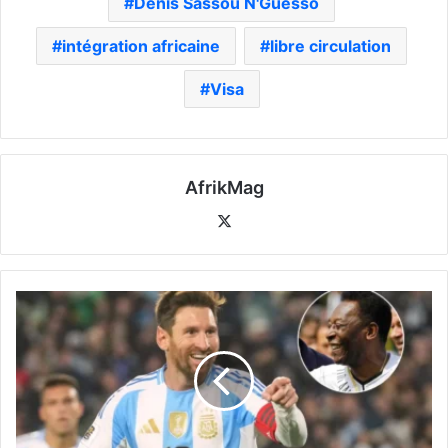
Denis Sassou N'Guesso
intégration africaine
libre circulation
Visa
AfrikMag
X