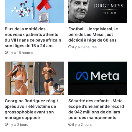
Plus de la moitié des
Football : Jorge Messi, le
nouveaux patients atteints
père de Leo Messi, est
du VIH dans ce pays africain
décédé à l’âge de 68 ans
sont âgés de 15 à 24 ans
il y a 19 heures
il y a 18 heures
Georgina Rodriguez réagit
Sécurité des enfants : Meta
après avoir été victime de
écope d’une amende record
grossophobie avant son
de 942 millions de dollars
mariage supposé
pour des manquements
il y a 2 jours
il y a 2 jours