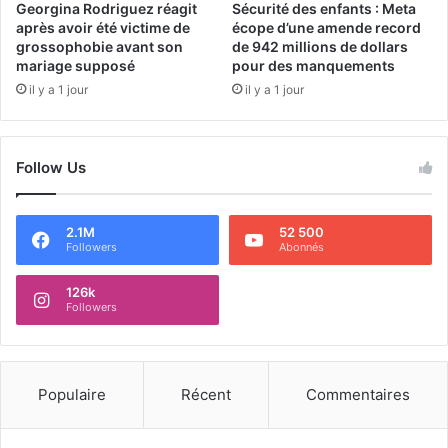
Georgina Rodriguez réagit
Sécurité des enfants : Meta
après avoir été victime de
écope d’une amende record
grossophobie avant son
de 942 millions de dollars
mariage supposé
pour des manquements
il y a 1 jour
il y a 1 jour
Follow Us
2.1M
52 500
Followers
Abonnés
126k
Followers
Populaire
Récent
Commentaires