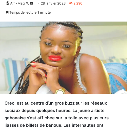
Follow
Envoyer
AfrikMag
28 janvier 2023
2 296
on
un
Temps de lecture 1 minute
X
courriel
Creol est au centre d’un gros buzz sur les réseaux
sociaux depuis quelques heures. La jeune artiste
gabonaise s’est affichée sur la toile avec plusieurs
liasses de billets de banque. Les internautes ont