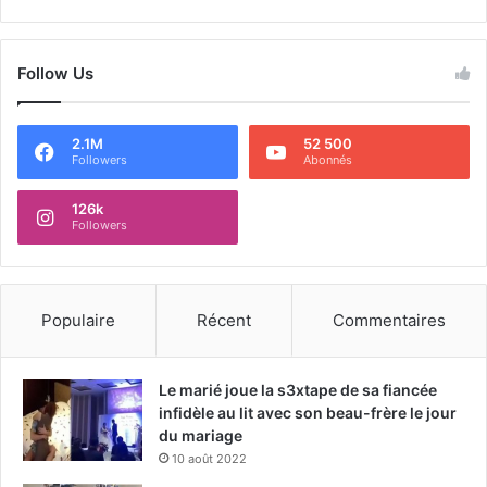
Follow Us
2.1M
52 500
Followers
Abonnés
126k
Followers
Populaire
Récent
Commentaires
Le marié joue la s3xtape de sa fiancée
infidèle au lit avec son beau-frère le jour
du mariage
10 août 2022