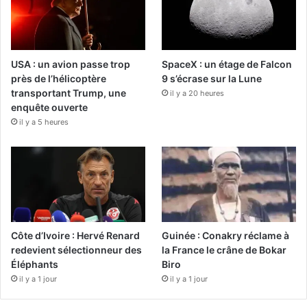
USA : un avion passe trop
SpaceX : un étage de Falcon
près de l’hélicoptère
9 s’écrase sur la Lune
transportant Trump, une
il y a 20 heures
enquête ouverte
il y a 5 heures
Côte d’Ivoire : Hervé Renard
Guinée : Conakry réclame à
redevient sélectionneur des
la France le crâne de Bokar
Éléphants
Biro
il y a 1 jour
il y a 1 jour