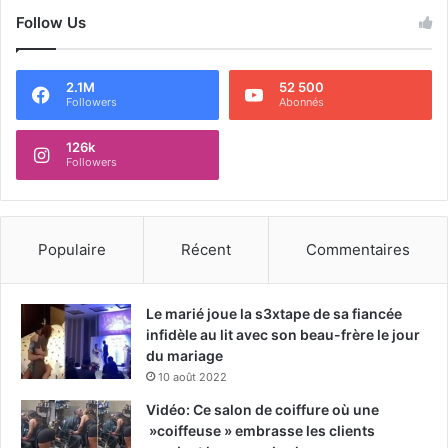
Follow Us
2.1M
52 500
Followers
Abonnés
126k
Followers
Populaire
Récent
Commentaires
Le marié joue la s3xtape de sa fiancée
infidèle au lit avec son beau-frère le jour
du mariage
10 août 2022
Vidéo: Ce salon de coiffure où une
»coiffeuse » embrasse les clients