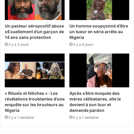
Un pasteur séropositif abuse
Un homme soupçonné d’être
s€xuellement d’un garçon de
un tueur en série arrête au
14 ans sans protection
Nigeria
il y a 3 jours
il y a 4 jours
« Rituels et fétiches » : Les
Après s’être moquée des
révélations troublantes d’une
mères célibataires, elle le
enquête sur les brouteurs au
devient à son tour et
Nigeria
demande pardon
il y a 1 semaine
il y a 1 semaine