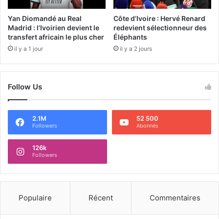
Yan Diomandé au Real
Côte d’Ivoire : Hervé Renard
Madrid : l’Ivoirien devient le
redevient sélectionneur des
transfert africain le plus cher
Éléphants
il y a 1 jour
il y a 2 jours
Follow Us
2.1M
52 500
Followers
Abonnés
126k
Followers
Populaire
Récent
Commentaires