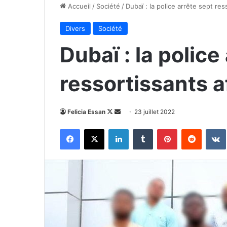
Accueil
/
Société
/
Dubaï : la police arrête sept res
Divers
Société
Dubaï : la police
ressortissants a
Follow
Envoyer
Felicia Essan
23 juillet 2022
on
un
Facebook
X
Linkedin
Tumblr
Pinterest
Reddit
X
courriel