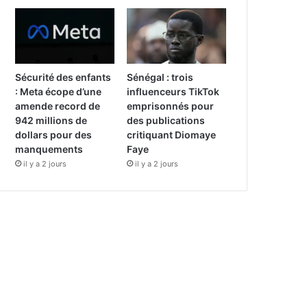
Sécurité des enfants
Sénégal : trois
: Meta écope d’une
influenceurs TikTok
amende record de
emprisonnés pour
942 millions de
des publications
dollars pour des
critiquant Diomaye
manquements
Faye
il y a 2 jours
il y a 2 jours