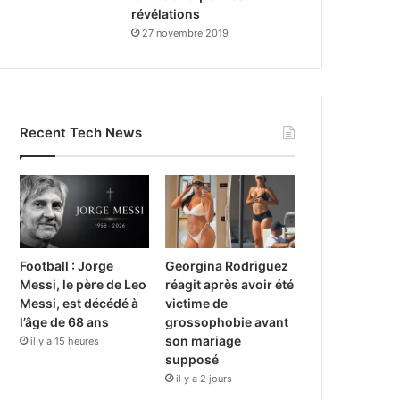
révélations
27 novembre 2019
Recent Tech News
Football : Jorge
Georgina Rodriguez
Messi, le père de Leo
réagit après avoir été
Messi, est décédé à
victime de
l’âge de 68 ans
grossophobie avant
son mariage
il y a 15 heures
supposé
il y a 2 jours