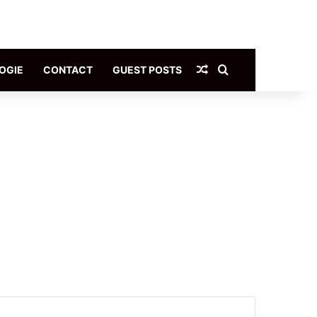
Article Aléatoire
Rechercher
OGIE
CONTACT
GUEST POSTS