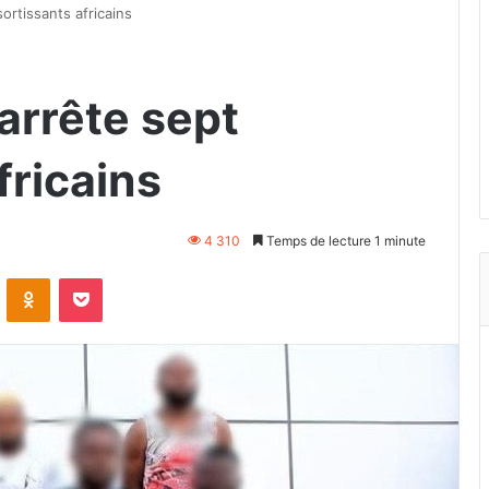
sortissants africains
 arrête sept
fricains
4 310
Temps de lecture 1 minute
VKontakte
Odnoklassniki
Pocket