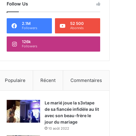
Follow Us
2.1M
52 500
Followers
Abonnés
126k
Followers
Populaire
Récent
Commentaires
Le marié joue la s3xtape
de sa fiancée infidèle au lit
avec son beau-frère le
jour du mariage
10 août 2022