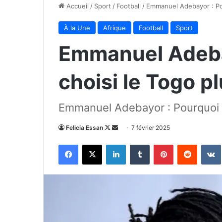
Accueil
/
Sport
/
Football
/
Emmanuel Adebayor : Pou
À la Une
Afrique
Football
Sport
Emmanuel Adebay
choisi le Togo p
Emmanuel Adebayor : Pourquoi il
Follow
Envoyer
Felicia Essan
7 février 2025
on
un
Facebook
X
Linkedin
Tumblr
Pinterest
Reddit
X
courriel