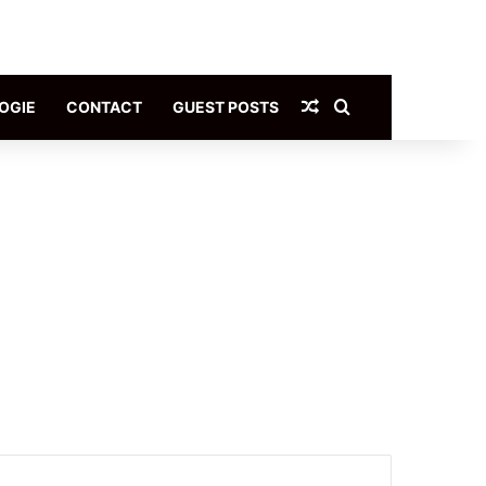
Article Aléatoire
Rechercher
OGIE
CONTACT
GUEST POSTS