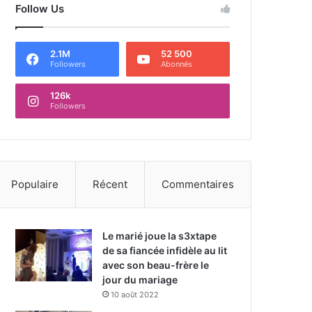
Follow Us
2.1M
52 500
Followers
Abonnés
126k
Followers
Populaire
Récent
Commentaires
Le marié joue la s3xtape
de sa fiancée infidèle au lit
avec son beau-frère le
jour du mariage
10 août 2022