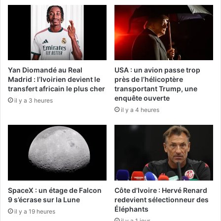
Yan Diomandé au Real
USA : un avion passe trop
Madrid : l’Ivoirien devient le
près de l’hélicoptère
transfert africain le plus cher
transportant Trump, une
enquête ouverte
il y a 3 heures
il y a 4 heures
SpaceX : un étage de Falcon
Côte d’Ivoire : Hervé Renard
9 s’écrase sur la Lune
redevient sélectionneur des
Éléphants
il y a 19 heures
il y a 1 jour