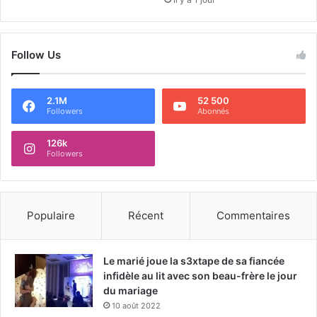
Follow Us
2.1M
52 500
Followers
Abonnés
126k
Followers
Populaire
Récent
Commentaires
Le marié joue la s3xtape de sa fiancée
infidèle au lit avec son beau-frère le jour
du mariage
10 août 2022