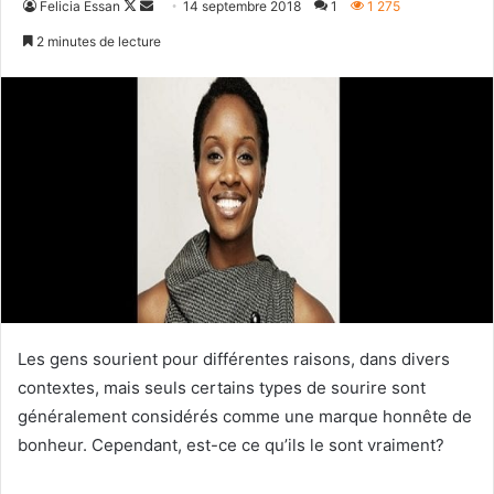
Follow
Envoyer
Felicia Essan
14 septembre 2018
1
1 275
on
un
2 minutes de lecture
X
courriel
Les gens sourient pour différentes raisons, dans divers
contextes, mais seuls certains types de sourire sont
généralement considérés comme une marque honnête de
bonheur. Cependant, est-ce ce qu’ils le sont vraiment?