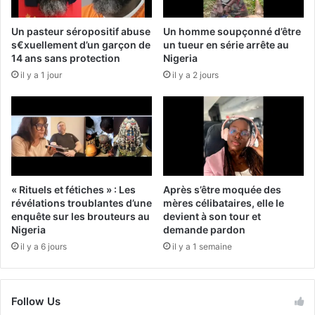
Un pasteur séropositif abuse
Un homme soupçonné d’être
s€xuellement d’un garçon de
un tueur en série arrête au
14 ans sans protection
Nigeria
il y a 1 jour
il y a 2 jours
« Rituels et fétiches » : Les
Après s’être moquée des
révélations troublantes d’une
mères célibataires, elle le
enquête sur les brouteurs au
devient à son tour et
Nigeria
demande pardon
il y a 6 jours
il y a 1 semaine
Follow Us