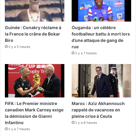
Guinée : Conakry réclame à
Ouganda : un célèbre
la France le crâne de Bokar
footballeur battu à mort lors
Biro
d’une attaque de gang de
rue
il y a 5 heures
il y a 7 heures
FIFA : Le Premier ministre
Maroc : Aziz Akhannouch
canadien Mark Carney exige
rappelé de vacances en
la démission de Gianni
pleine crise à Ceuta
Infantino
il y a 8 heures
il y a 7 heures