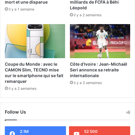
mort et une disparue
milliards de FCFA à Béhi
Léopold
il y a 1 semaine
il y a 2 semaines
Coupe du Monde : avec le
Côte d’Ivoire : Jean-Michaël
CAMON Slim, TECNO mise
Seri annonce sa retraite
sur le smartphone qui se fait
internationale
remarquer
il y a 3 semaines
il y a 2 semaines
Follow Us
2.1M
52 500