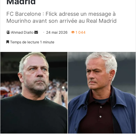
Madrid
FC Barcelone : Flick adresse un message à
Mourinho avant son arrivée au Real Madrid
Envoyer
Ahmad Diallo
24 mai 2026
1 044
un
Temps de lecture 1 minute
courriel