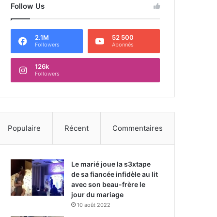
Follow Us
2.1M
52 500
Followers
Abonnés
126k
Followers
Populaire
Récent
Commentaires
Le marié joue la s3xtape
de sa fiancée infidèle au lit
avec son beau-frère le
jour du mariage
10 août 2022