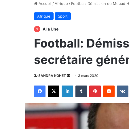
Accueil
/
Afrique
/
Football: Démission de Mouad Ha
Afrique
Sport
A la Une
Football: Démiss
secrétaire génér
Envoyer
SANDRA KOHET
3 mars 2020
un
Facebook
X
Linkedin
Tumblr
Pinterest
Reddit
courriel