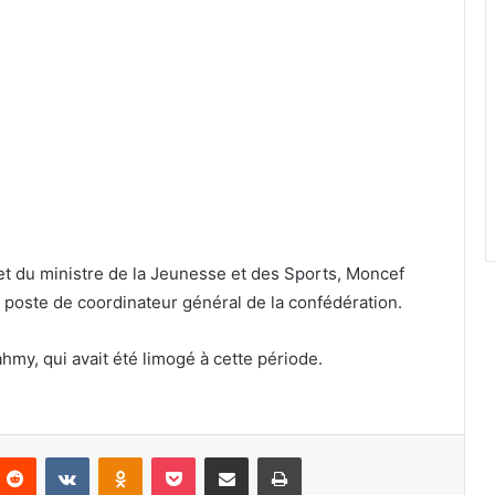
net du ministre de la Jeunesse et des Sports, Moncef
au poste de coordinateur général de la confédération.
ahmy, qui avait été limogé à cette période.
nterest
Reddit
VKontakte
Odnoklassniki
Pocket
Partager par email
Imprimer