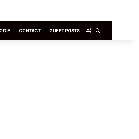
Article Aléatoire
Rechercher
OGIE
CONTACT
GUEST POSTS