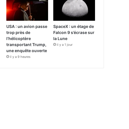
USA : un avion passe
SpaceX : un étage de
trop près de
Falcon 9 s’écrase sur
l’hélicoptère
la Lune
transportant Trump,
il y a 1 jour
une enquête ouverte
il y a 9 heures