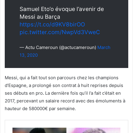
Samuel Eto’o évoque l’avenir de
Messi au Barça
https://t.co/d9KV8birOO
pic.twitter.com/NwpVd3VweC
— Actu Cameroun (@actucameroun)
March
13, 2020
Messi, qui a fait tout son parcours chez les champions
d’Espagne, a prolongé son contrat à huit reprises depuis
ses débuts en pro
.
La dernière fois qu’il l’a fait c’était en
2017, percevant un salaire record avec des émoluments à
hauteur de 580000€ par semaine.