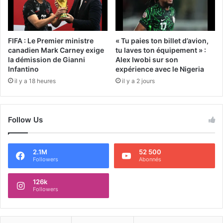
FIFA : Le Premier ministre
« Tu paies ton billet d’avion,
canadien Mark Carney exige
tu laves ton équipement » :
la démission de Gianni
Alex Iwobi sur son
Infantino
expérience avec le Nigeria
il y a 18 heures
il y a 2 jours
Follow Us
2.1M
52 500
Followers
Abonnés
126k
Followers