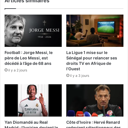
Articles similaires
Football : Jorge Messi, le
La Ligue 1 mise sur le
père de Leo Messi, est
Sénégal pour relancer ses
décédé à l’âge de 68 ans
droits TV en Afrique de
l’Ouest
il y a 2 jours
il y a 3 jours
Yan Diomandé au Real
Côte d’Ivoire : Hervé Renard
Madrid : l’Ivoirien devient le
redevient sélectionneur des