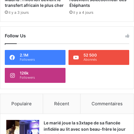
transfert africain le plus cher
Éléphants
il y a 3 jours
il y a 4 jours
Follow Us
2.1M
52 500
Followers
Abonnés
126k
Followers
Populaire
Récent
Commentaires
Le marié joue la s3xtape de sa fiancée
infidèle au lit avec son beau-frère le jour