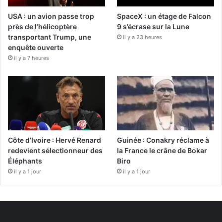
USA : un avion passe trop
SpaceX : un étage de Falcon
près de l’hélicoptère
9 s’écrase sur la Lune
transportant Trump, une
il y a 23 heures
enquête ouverte
il y a 7 heures
Côte d’Ivoire : Hervé Renard
Guinée : Conakry réclame à
redevient sélectionneur des
la France le crâne de Bokar
Éléphants
Biro
il y a 1 jour
il y a 1 jour