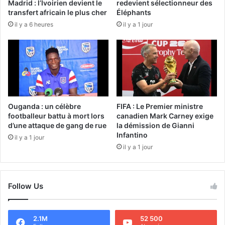
Madrid : l’Ivoirien devient le
redevient sélectionneur des
transfert africain le plus cher
Éléphants
il y a 6 heures
il y a 1 jour
Ouganda : un célèbre
FIFA : Le Premier ministre
footballeur battu à mort lors
canadien Mark Carney exige
d’une attaque de gang de rue
la démission de Gianni
Infantino
il y a 1 jour
il y a 1 jour
Follow Us
2.1M
52 500