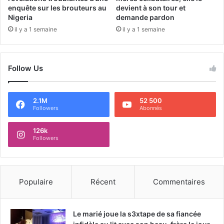
enquête sur les brouteurs au
devient à son tour et
Nigeria
demande pardon
il y a 1 semaine
il y a 1 semaine
Follow Us
2.1M
52 500
Followers
Abonnés
126k
Followers
Populaire
Récent
Commentaires
Le marié joue la s3xtape de sa fiancée