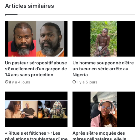
Articles similaires
Un pasteur séropositif abuse
Un homme soupçonné d’être
s€xuellement d’un garçon de
un tueur en série arrête au
14 ans sans protection
Nigeria
il y a 4 jours
il y a 5 jours
« Rituels et fétiches » : Les
Après s’être moquée des
révélations troublantes d’une
mères célibataires, elle le