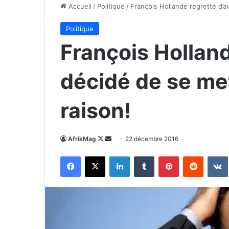
Accueil
/
Politique
/
François Hollande regrette d’a
Politique
François Holland
décidé de se met
raison!
Follow
Envoyer
AfrikMag
22 décembre 2016
on
un
Facebook
X
Linkedin
Tumblr
Pinterest
Reddit
X
courriel