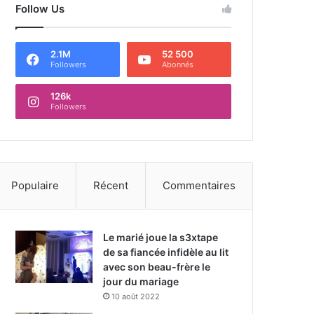
Follow Us
2.1M
52 500
Followers
Abonnés
126k
Followers
Populaire
Récent
Commentaires
Le marié joue la s3xtape
de sa fiancée infidèle au lit
avec son beau-frère le
jour du mariage
10 août 2022