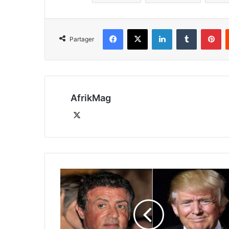
Facebook
X
Linkedin
Tumblr
Pi
Partager
AfrikMag
X