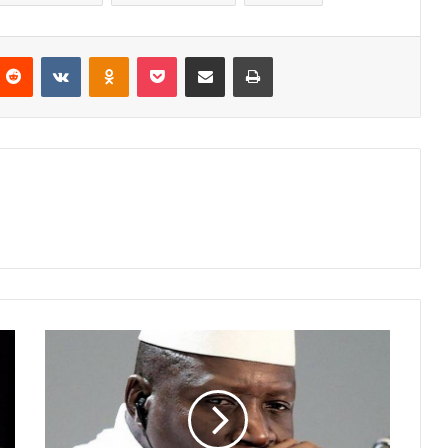
nterest
Reddit
VKontakte
Odnoklassniki
Pocket
Partager par email
Imprimer