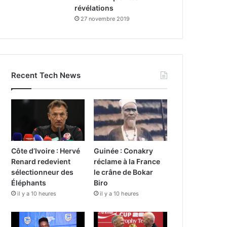
révélations
27 novembre 2019
Recent Tech News
Côte d’Ivoire : Hervé
Guinée : Conakry
Renard redevient
réclame à la France
sélectionneur des
le crâne de Bokar
Éléphants
Biro
il y a 10 heures
il y a 10 heures