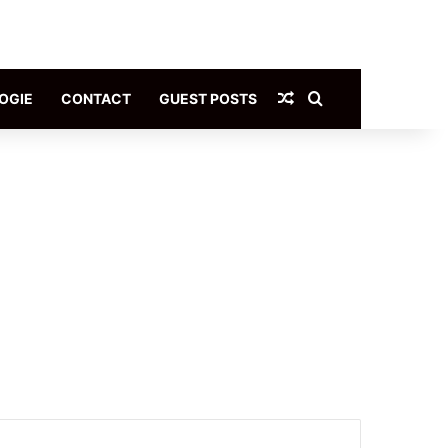
Article Aléatoire
Rechercher
OGIE
CONTACT
GUEST POSTS