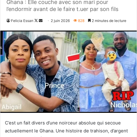
Ghana : Elle couche avec son mari pour
l’endormir avant de le faire t.uer par son fils
Follow
Envoyer
Felicia Essan
2 juin 2026
828
2 minutes de lecture
on
un
X
courriel
C’est un fait divers d’une noirceur absolue qui secoue
actuellement le Ghana. Une histoire de trahison, d’argent