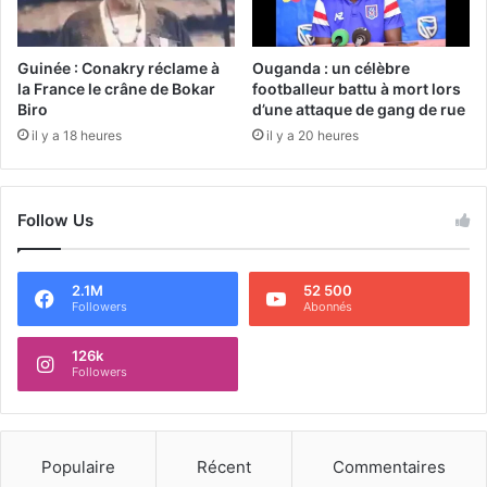
Guinée : Conakry réclame à
Ouganda : un célèbre
la France le crâne de Bokar
footballeur battu à mort lors
Biro
d’une attaque de gang de rue
il y a 18 heures
il y a 20 heures
Follow Us
2.1M
52 500
Followers
Abonnés
126k
Followers
Populaire
Récent
Commentaires