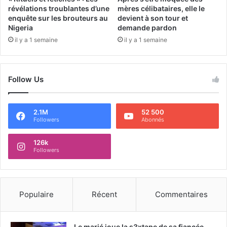
révélations troublantes d’une
mères célibataires, elle le
enquête sur les brouteurs au
devient à son tour et
Nigeria
demande pardon
il y a 1 semaine
il y a 1 semaine
Follow Us
2.1M
52 500
Followers
Abonnés
126k
Followers
Populaire
Récent
Commentaires
Le marié joue la s3xtape de sa fiancée