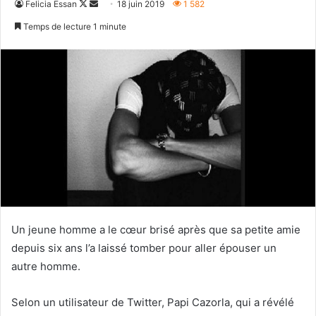
Follow
Envoyer
Felicia Essan
18 juin 2019
1 582
on
un
Temps de lecture 1 minute
X
courriel
Un jeune homme a le cœur brisé après que sa petite amie
depuis six ans l’a laissé tomber pour aller épouser un
autre homme.
Selon un utilisateur de Twitter, Papi Cazorla, qui a révélé