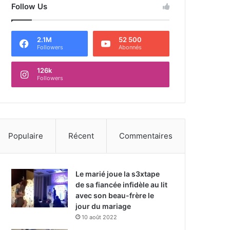
Follow Us
2.1M
52 500
Followers
Abonnés
126k
Followers
Populaire
Récent
Commentaires
Le marié joue la s3xtape
de sa fiancée infidèle au lit
avec son beau-frère le
jour du mariage
10 août 2022