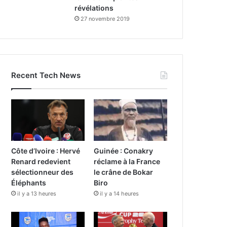
révélations
27 novembre 2019
Recent Tech News
Côte d’Ivoire : Hervé
Guinée : Conakry
Renard redevient
réclame à la France
sélectionneur des
le crâne de Bokar
Éléphants
Biro
il y a 13 heures
il y a 14 heures