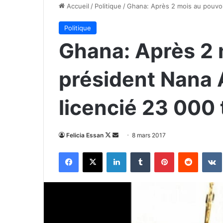
Accueil
/
Politique
/
Ghana: Après 2 mois au pouvoir
Politique
Ghana: Après 2 m
président Nana
licencié 23 000 
Follow
Envoyer
Felicia Essan
8 mars 2017
on
un
Facebook
X
Linkedin
Tumblr
Pinterest
Reddit
X
courriel