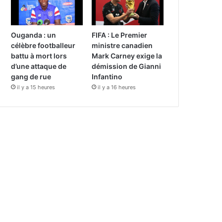
Ouganda : un
FIFA : Le Premier
célèbre footballeur
ministre canadien
battu à mort lors
Mark Carney exige la
d’une attaque de
démission de Gianni
gang de rue
Infantino
il y a 15 heures
il y a 16 heures