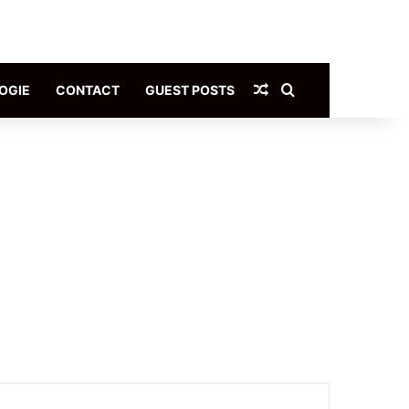
Article Aléatoire
Rechercher
OGIE
CONTACT
GUEST POSTS