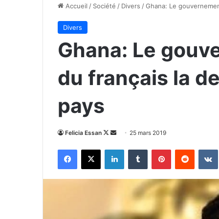
Accueil
/
Société
/
Divers
/
Ghana: Le gouvernement
Divers
Ghana: Le gouve
du français la 
pays
Follow
Envoyer
Felicia Essan
25 mars 2019
on
un
Facebook
X
Linkedin
Tumblr
Pinterest
Reddit
X
courriel