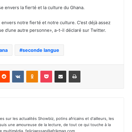
 envers la fierté et la culture du Ghana.
envers notre fierté et notre culture. C’est déjà assez
e d’une autre personne», a-t-il déclaré sur Twitter.
ana
seconde langue
nterest
Reddit
VKontakte
Odnoklassniki
Pocket
Partager par email
Imprimer
es sur les actualités Showbiz, potins africains et d'ailleurs, les
 suis une amoureuse de la lecture, de tout ce qui touche à la
de multimédia.
feliciaessan@afrikmag.com