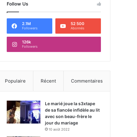
Follow Us
2.1M
52 500
Followers
Abonnés
126k
Followers
Populaire
Récent
Commentaires
Le marié joue la s3xtape
de sa fiancée infidèle au lit
avec son beau-frère le
jour du mariage
10 août 2022