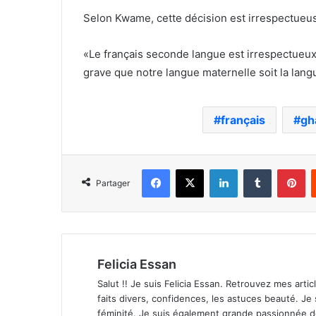
Selon Kwame, cette décision est irrespectueuse
«Le français seconde langue est irrespectueux 
grave que notre langue maternelle soit la langu
français
gh
Facebook
X
Linkedin
Tumblr
Pi
Partager
Felicia Essan
Salut !! Je suis Felicia Essan. Retrouvez mes articl
faits divers, confidences, les astuces beauté. Je
féminité. Je suis également grande passionnée 