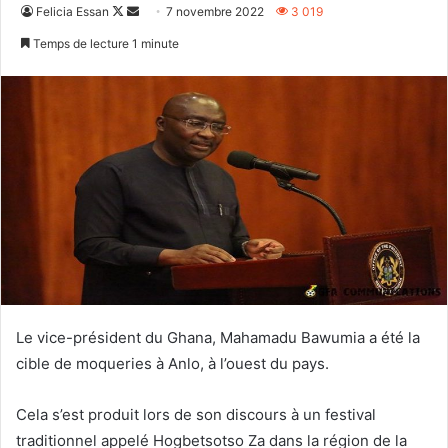
Follow
Envoyer
Felicia Essan
7 novembre 2022
3 019
on
un
Temps de lecture 1 minute
X
courriel
Le vice-président du Ghana, Mahamadu Bawumia a été la
cible de moqueries à Anlo, à l’ouest du pays.
Cela s’est produit lors de son discours à un festival
traditionnel appelé Hogbetsotso Za dans la région de la