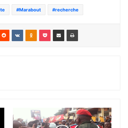
ite
Marabout
recherche
nterest
Reddit
VKontakte
Odnoklassniki
Pocket
Partager par email
Imprimer