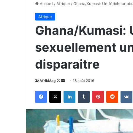
Accueil
/
Afrique
/
Ghana/Kumasi: Un féticheur abu
Afrique
Ghana/Kumasi: U
sexuellement un
disparaitre
Follow
Envoyer
AfrikMag
18 août 2016
on
un
Facebook
X
Linkedin
Tumblr
Pinterest
Reddit
X
courriel