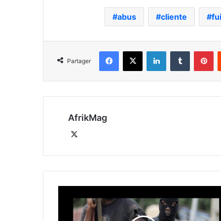
abus
cliente
fu
Facebook
X
Linkedin
Tumblr
Pi
Partager
AfrikMag
X