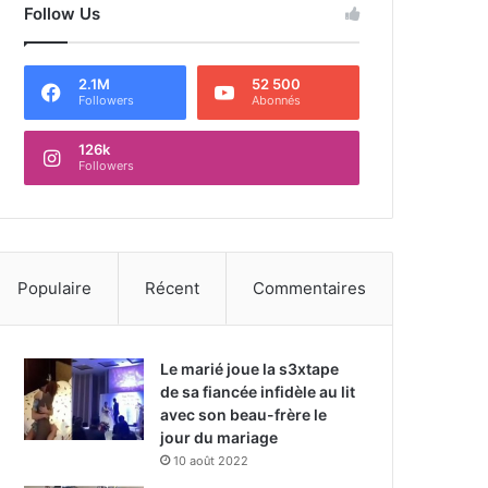
Follow Us
2.1M
52 500
Followers
Abonnés
126k
Followers
Populaire
Récent
Commentaires
Le marié joue la s3xtape
de sa fiancée infidèle au lit
avec son beau-frère le
jour du mariage
10 août 2022