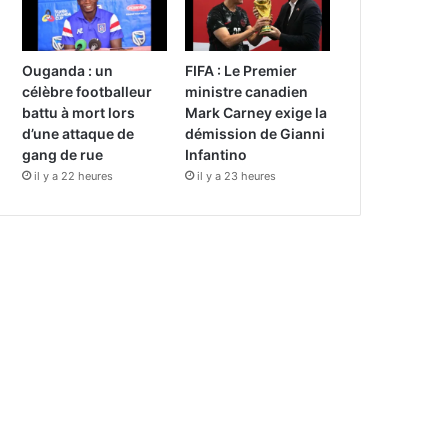
Ouganda : un
FIFA : Le Premier
célèbre footballeur
ministre canadien
battu à mort lors
Mark Carney exige la
d’une attaque de
démission de Gianni
gang de rue
Infantino
il y a 22 heures
il y a 23 heures