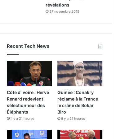
révélations
27 novembre 2019
Recent Tech News
Côte d’Ivoire : Hervé
Guinée : Conakry
Renard redevient
réclame à la France
sélectionneur des
le crâne de Bokar
Éléphants
Biro
il y a 21 heures
il y a 21 heures