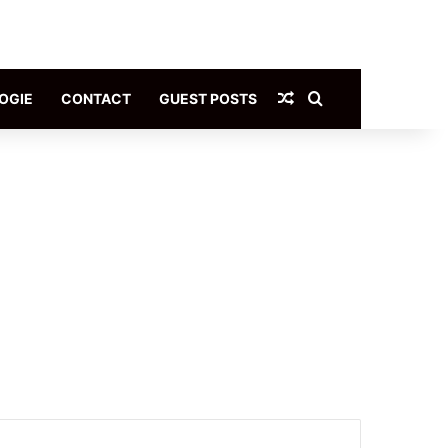
Article Aléatoire
Rechercher
OGIE
CONTACT
GUEST POSTS