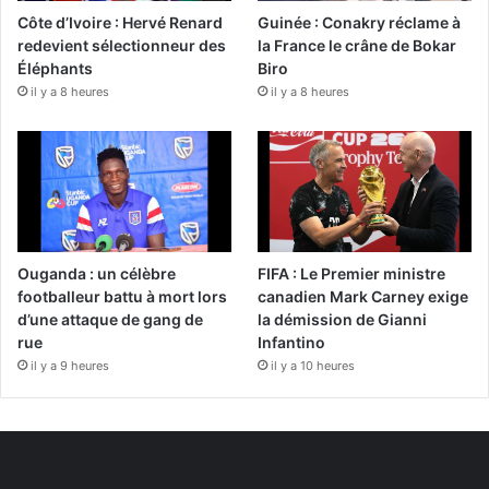
Côte d’Ivoire : Hervé Renard
Guinée : Conakry réclame à
redevient sélectionneur des
la France le crâne de Bokar
Éléphants
Biro
il y a 8 heures
il y a 8 heures
Ouganda : un célèbre
FIFA : Le Premier ministre
footballeur battu à mort lors
canadien Mark Carney exige
d’une attaque de gang de
la démission de Gianni
rue
Infantino
il y a 9 heures
il y a 10 heures