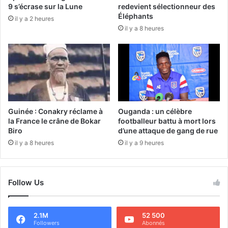
9 s’écrase sur la Lune
redevient sélectionneur des
Éléphants
il y a 2 heures
il y a 8 heures
Guinée : Conakry réclame à
Ouganda : un célèbre
la France le crâne de Bokar
footballeur battu à mort lors
Biro
d’une attaque de gang de rue
il y a 8 heures
il y a 9 heures
Follow Us
2.1M
52 500
Followers
Abonnés