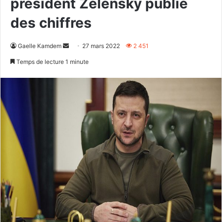
président Zelensky publie
des chiffres
Envoyer
Gaelle Kamdem
27 mars 2022
2 451
un
Temps de lecture 1 minute
courriel