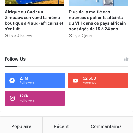
Afrique du Sud : un
Plus de la moitié des
Zimbabwéen vend la même
nouveaux patients atteints
boutique à 4 sud-africains et
du VIH dans ce pays africain
s’enfuit
sont âgés de 15 à 24 ans
il y a 4 heures
il y a 2 jours
Follow Us
2.1M
52 500
Followers
Abonnés
126k
Followers
Populaire
Récent
Commentaires