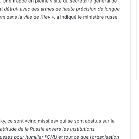
. Une frappe en pleine visite du secrétaire général de
nt détruit avec des armes de haute précision de longue
iom dans la ville de Kiev »,
a indiqué le ministère russe
y, ce sont «cinq missiles» qui se sont abattus sur la
 attitude de la Russie envers les institutions
russes pour humilier l’ONU et tout ce que l’organisation