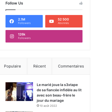
Follow Us
2.1M
52 500
Followers
Abonnés
126k
Followers
Populaire
Récent
Commentaires
Le marié joue la s3xtape
de sa fiancée infidèle au lit
avec son beau-frère le
jour du mariage
10 août 2022