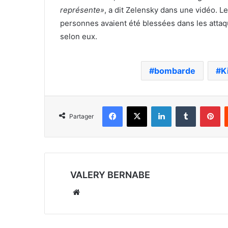
représente»
, a dit Zelensky dans une vidéo. 
personnes avaient été blessées dans les attaq
selon eux.
bombarde
K
Facebook
X
Linkedin
Tumblr
Pi
Partager
VALERY BERNABE
Website