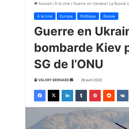
Accueil
/
À la Une
/
Guerre en Ukraine/ La Russie 
À la Une
Europe
Politique
Russie
Guerre en Ukrai
bombarde Kiev p
SG de l’ONU
Envoyer
VALERY BERNABE
29 avril 2022
un
Facebook
X
Linkedin
Tumblr
Pinterest
Reddit
courriel