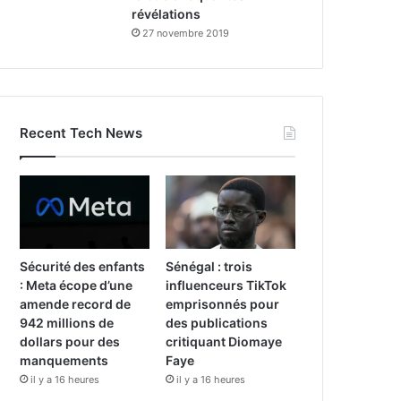
révélations
27 novembre 2019
Recent Tech News
Sécurité des enfants
Sénégal : trois
: Meta écope d’une
influenceurs TikTok
amende record de
emprisonnés pour
942 millions de
des publications
dollars pour des
critiquant Diomaye
manquements
Faye
il y a 16 heures
il y a 16 heures