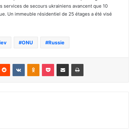
Les services de secours ukrainiens avancent que 10
ue. Un immeuble résidentiel de 25 étages a été visé
iev
ONU
Russie
nterest
Reddit
VKontakte
Odnoklassniki
Pocket
Partager par email
Imprimer