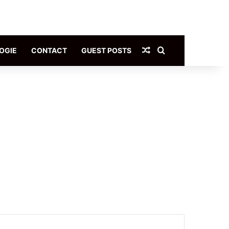
Article Aléatoire
Rechercher
OGIE
CONTACT
GUEST POSTS