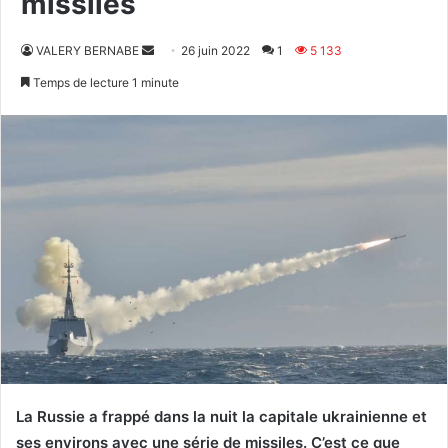
missiles
Envoyer
VALERY BERNABE
26 juin 2022
1
5 133
un
Temps de lecture 1 minute
courriel
La Russie a frappé dans la nuit la capitale ukrainienne et
ses environs avec une série de missiles. C’est ce que