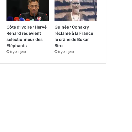
Côte d’Ivoire : Hervé
Guinée : Conakry
Renard redevient
réclame à la France
sélectionneur des
le crâne de Bokar
Éléphants
Biro
il y a 1 jour
il y a 1 jour