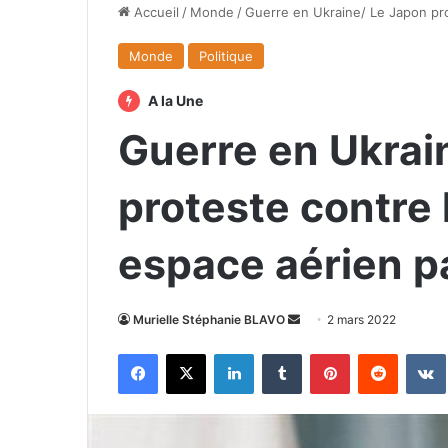
Accueil
/
Monde
/
Guerre en Ukraine/ Le Japon prot
Monde
Politique
A la Une
Guerre en Ukrai
proteste contre 
espace aérien pa
Envoyer
Murielle Stéphanie BLAVO
2 mars 2022
un
Facebook
X
Linkedin
Tumblr
Pinterest
Reddit
courriel