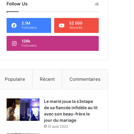
Follow Us
2.1M
52 500
Followers
Abonnés
126k
Followers
Populaire
Récent
Commentaires
Le marié joue la s3xtape
de sa fiancée infidèle au lit
avec son beau-frère le
jour du mariage
10 août 2022