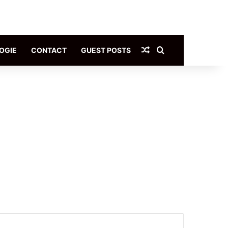
Article Aléatoire
Rechercher
OGIE
CONTACT
GUEST POSTS