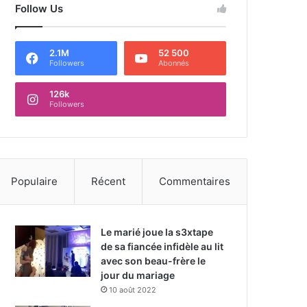
Follow Us
2.1M
52 500
Followers
Abonnés
126k
Followers
Populaire
Récent
Commentaires
Le marié joue la s3xtape
de sa fiancée infidèle au lit
avec son beau-frère le
jour du mariage
10 août 2022