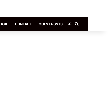
Article Aléatoire
Rechercher
OGIE
CONTACT
GUEST POSTS