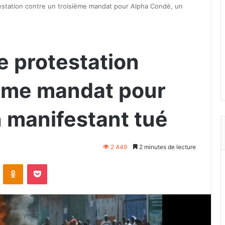
estation contre un troisième mandat pour Alpha Condé, un
e protestation
ième mandat pour
 manifestant tué
2 449
2 minutes de lecture
VKontakte
Odnoklassniki
Pocket