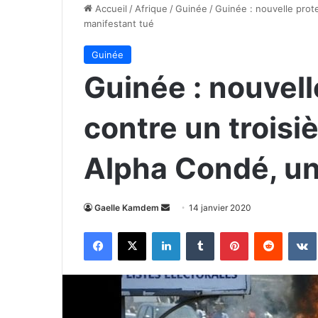
Accueil
/
Afrique
/
Guinée
/
Guinée : nouvelle prot
manifestant tué
Guinée
Guinée : nouvell
contre un trois
Alpha Condé, un
Envoyer
Gaelle Kamdem
14 janvier 2020
un
Facebook
X
Linkedin
Tumblr
Pinterest
Reddit
courriel