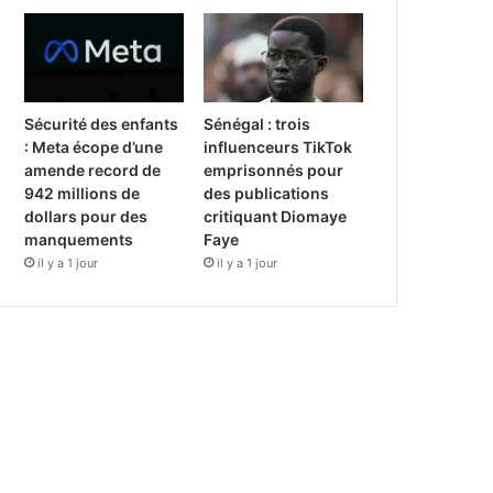
Sécurité des enfants
Sénégal : trois
: Meta écope d’une
influenceurs TikTok
amende record de
emprisonnés pour
942 millions de
des publications
dollars pour des
critiquant Diomaye
manquements
Faye
il y a 1 jour
il y a 1 jour