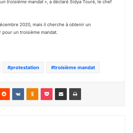
r un troisième mandat »
, a déclaré Sidya Touré, le chef
écembre 2020, mais il cherche à obtenir un
r pour un troisième mandat.
protestation
troisième mandat
nterest
Reddit
VKontakte
Odnoklassniki
Pocket
Partager par email
Imprimer